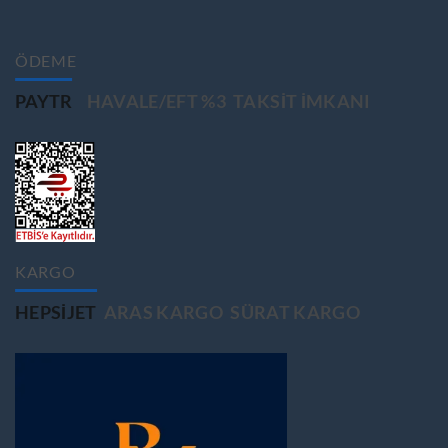
ÖDEME
PAYTR
HAVALE/EFT %3
TAKSIT IMKANI
KARGO
HEPSIJET
ARAS KARGO
SÜRAT KARGO