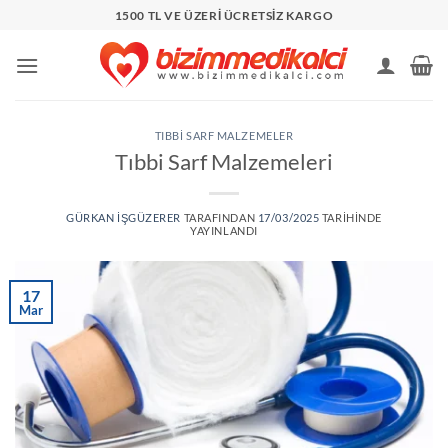
İçeriğe
1500 TL VE ÜZERİ ÜCRETSİZ KARGO
atla
TIBBI SARF MALZEMELER
Tıbbi Sarf Malzemeleri
GÜRKAN IŞGÜZERER
TARAFINDAN
17/03/2025
TARIHINDE
YAYINLANDI
17
Mar