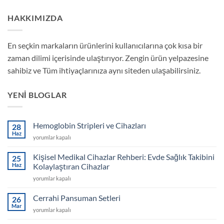
HAKKIMIZDA
En seçkin markaların ürünlerini kullanıcılarına çok kısa bir
zaman dilimi içerisinde ulaştırıyor. Zengin ürün yelpazesine
sahibiz ve Tüm ihtiyaçlarınıza aynı siteden ulaşabilirsiniz.
YENI BLOGLAR
Hemoglobin Stripleri ve Cihazları
28
Haz
Hemoglobin
yorumlar kapalı
Stripleri
ve
Kişisel Medikal Cihazlar Rehberi: Evde Sağlık Takibini
25
Cihazları
Haz
Kolaylaştıran Cihazlar
için
Kişisel
yorumlar kapalı
Medikal
Cihazlar
Cerrahi Pansuman Setleri
26
Rehberi:
Mar
Cerrahi
yorumlar kapalı
Evde
Pansuman
Sağlık