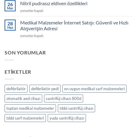
Setleri
Nitril pudrasız eldiven özellikleri
Takibini
26
için
Mar
Kolaylaştıran
Nitril
yorumlar kapalı
Cihazlar
pudrasız
için
eldiven
Medikal Malzemeler İnternet Satışı: Güvenli ve Hızlı
28
özellikleri
Haz
Alışverişin Adresi
için
Medikal
yorumlar kapalı
Malzemeler
İnternet
Satışı:
SON YORUMLAR
Güvenli
ve
Hızlı
ETIKETLER
Alışverişin
Adresi
için
defibrilatör
defibrilatör pedi
en uygun medikal sarf malzemeleri
otomatik aed cihazı
santrifüj cihazı 800d
toptan medikal malzemeler
tıbbi santrifüj cihazı
tıbbi sarf malzemeleri
yuda santrifüj cihazı