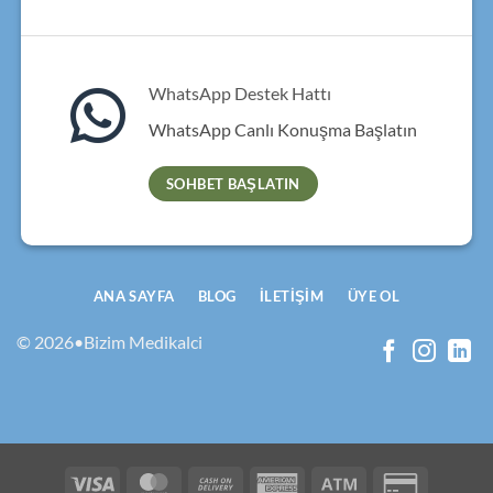
WhatsApp Destek Hattı
WhatsApp Canlı Konuşma Başlatın
SOHBET BAŞLATIN
ANA SAYFA
BLOG
İLETIŞIM
ÜYE OL
© 2026•Bizim Medikalci
Visa
MasterCard
Cash
American
Atm
Credit