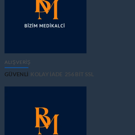
ALIŞVERİŞ
GÜVENLİ
KOLAY İADE
256 BİT SSL