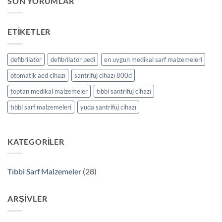
SON YORUMLAR
Güvenli
ve
Hızlı
ETIKETLER
Alışverişin
Adresi
için
defibrilatör
defibrilatör pedi
en uygun medikal sarf malzemeleri
otomatik aed cihazı
santrifüj cihazı 800d
toptan medikal malzemeler
tıbbi santrifüj cihazı
tıbbi sarf malzemeleri
yuda santrifüj cihazı
KATEGORILER
Tıbbi Sarf Malzemeler
(28)
ARŞIVLER