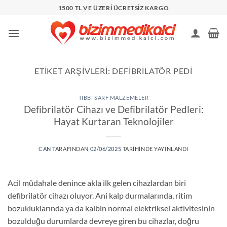
İçeriğe
1500 TL VE ÜZERİ ÜCRETSİZ KARGO
atla
ETIKET ARŞIVLERI:
DEFIBRILATÖR PEDI
TIBBI SARF MALZEMELER
Defibrilatör Cihazı ve Defibrilatör Pedleri:
Hayat Kurtaran Teknolojiler
CAN
TARAFINDAN
02/06/2025
TARIHINDE YAYINLANDI
Acil müdahale denince akla ilk gelen cihazlardan biri
defibrilatör cihazı oluyor. Ani kalp durmalarında, ritim
bozukluklarında ya da kalbin normal elektriksel aktivitesinin
bozulduğu durumlarda devreye giren bu cihazlar, doğru