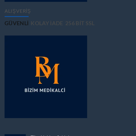
ALIŞVERİŞ
GÜVENLİ
KOLAY İADE
256 BİT SSL