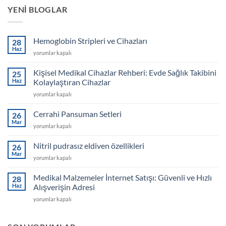
YENI BLOGLAR
Hemoglobin Stripleri ve Cihazları
28
Haz
Hemoglobin
yorumlar kapalı
Stripleri
ve
Kişisel Medikal Cihazlar Rehberi: Evde Sağlık Takibini
25
Cihazları
Haz
Kolaylaştıran Cihazlar
için
Kişisel
yorumlar kapalı
Medikal
Cihazlar
Cerrahi Pansuman Setleri
26
Rehberi:
Mar
Cerrahi
yorumlar kapalı
Evde
Pansuman
Sağlık
Setleri
Nitril pudrasız eldiven özellikleri
Takibini
26
için
Mar
Kolaylaştıran
Nitril
yorumlar kapalı
Cihazlar
pudrasız
için
eldiven
Medikal Malzemeler İnternet Satışı: Güvenli ve Hızlı
28
özellikleri
Haz
Alışverişin Adresi
için
Medikal
yorumlar kapalı
Malzemeler
İnternet
Satışı: