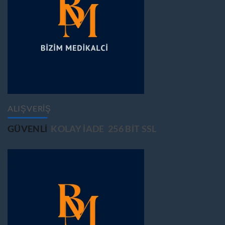
ALIŞVERİŞ
GÜVENLİ
KOLAY İADE
256 BİT SSL