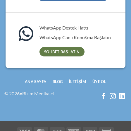
WhatsApp Destek Hattı
WhatsApp Canlı Konuşma Başlatın
SOHBET BAŞLATIN
ANA SAYFA
BLOG
İLETIŞIM
ÜYE OL
© 2026•Bizim Medikalci
Visa
MasterCard
Cash
American
Atm
Credit