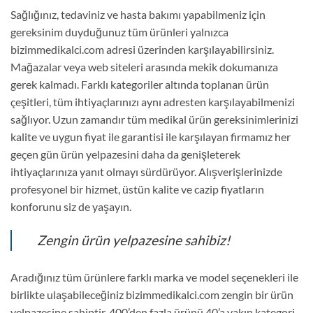
Sağlığınız, tedaviniz ve hasta bakımı yapabilmeniz için
gereksinim duyduğunuz tüm ürünleri yalnızca
bizimmedikalci.com adresi üzerinden karşılayabilirsiniz.
Mağazalar veya web siteleri arasında mekik dokumanıza
gerek kalmadı. Farklı kategoriler altında toplanan ürün
çeşitleri, tüm ihtiyaçlarınızı aynı adresten karşılayabilmenizi
sağlıyor. Uzun zamandır tüm medikal ürün gereksinimlerinizi
kalite ve uygun fiyat ile garantisi ile karşılayan firmamız her
geçen gün ürün yelpazesini daha da genişleterek
ihtiyaçlarınıza yanıt olmayı sürdürüyor. Alışverişlerinizde
profesyonel bir hizmet, üstün kalite ve cazip fiyatların
konforunu siz de yaşayın.
Zengin ürün yelpazesine sahibiz!
Aradığınız tüm ürünlere farklı marka ve model seçenekleri ile
birlikte ulaşabileceğiniz bizimmedikalci.com zengin bir ürün
yelpazesine sahiptir. 400’den fazla ürünü 40’a yakın kategori