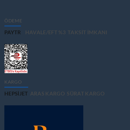
ÖDEME
PAYTR
HAVALE/EFT %3
TAKSIT IMKANI
KARGO
HEPSIJET
ARAS KARGO
SÜRAT KARGO