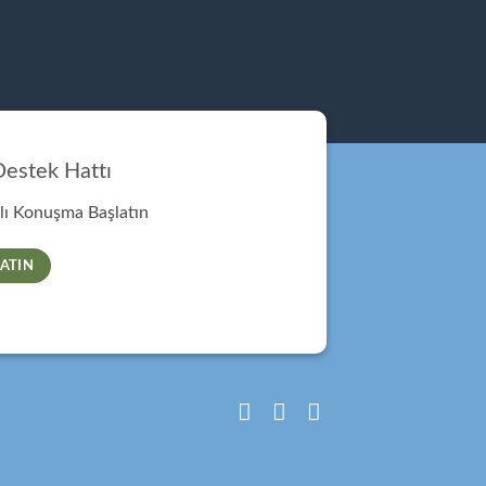
estek Hattı
ı Konuşma Başlatın
ATIN