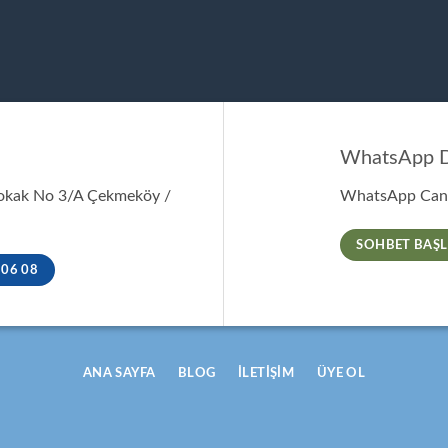
WhatsApp D
Sokak No 3/A Çekmeköy /
WhatsApp Canl
SOHBET BAŞL
 06 08
ANA SAYFA
BLOG
İLETIŞIM
ÜYE OL