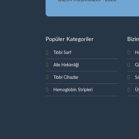
Popüler Kategoriler
Bizi
Tıbbi Sarf
H
Aile Hekimliği
Gi
Tıbbi Cihazlar
Sa
Hemoglobin Stripleri
Üy