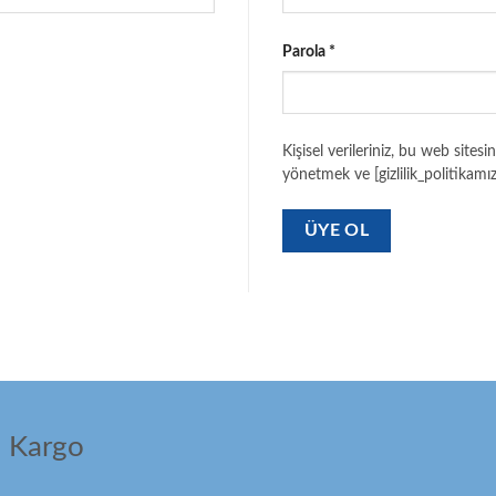
Gerekli
Parola
*
Kişisel verileriniz, bu web sites
yönetmek ve [gizlilik_politikamız
ÜYE OL
ı Kargo