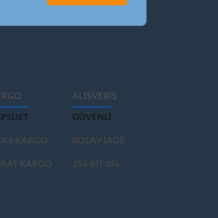
ARGO
ALIŞVERİŞ
PSIJET
GÜVENLİ
RAS KARGO
KOLAY İADE
ÜRAT KARGO
256 BİT SSL