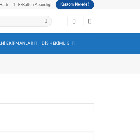
Hattı
E-Bülten Aboneliği
Kargom Nerede?
AHI EKIPMANLAR
DIŞ HEKIMLIĞI