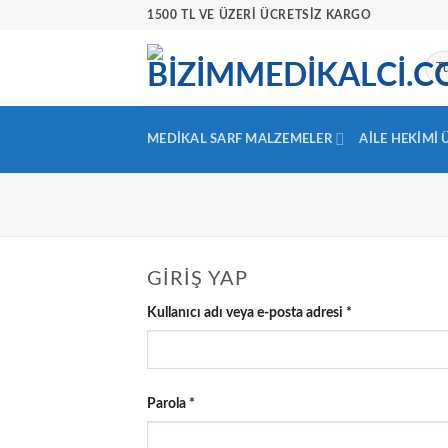
İçeriğe
1500 TL VE ÜZERİ ÜCRETSİZ KARGO
atla
MEDIKAL SARF MALZEMELER
AILE HEKIMI
GIRIŞ YAP
Gerekli
Kullanıcı adı veya e-posta adresi
*
Gerekli
Parola
*