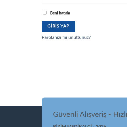
Beni hatırla
GIRIŞ YAP
Parolanızı mı unuttunuz?
Güvenli Alışveriş - Hızl
BİZİM MEDİKALCİ - 2026