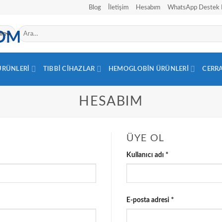
Blog
İletişim
Hesabım
WhatsApp Destek 
Ara:
 ÜRÜNLERI
TIBBI CIHAZLAR
HEMOGLOBIN ÜRÜNLERI
CERR
HESABIM
ÜYE OL
Gerekli
Kullanıcı adı
*
Gerekli
E-posta adresi
*