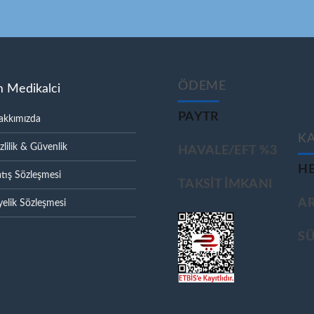
ÖDEME
m Medikalci
PAYTR
akkımızda
K
zlilik & Güvenlik
HAVALE/EFT %3
HE
tış Sözleşmesi
TAKSIT IMKANI
A
elik Sözleşmesi
S