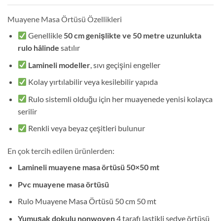
Muayene Masa Örtüsü Özellikleri
Genellikle
50 cm genişlikte ve 50 metre uzunlukta
rulo hâlinde
satılır
Lamineli modeller
, sıvı geçişini engeller
Kolay yırtılabilir veya kesilebilir yapıda
Rulo sistemli olduğu için her muayenede yenisi kolayca
serilir
Renkli veya beyaz çeşitleri bulunur
En çok tercih edilen ürünlerden:
Lamineli muayene masa örtüsü 50×50 mt
Pvc muayene masa örtüsü
Rulo Muayene Masa Örtüsü 50 cm 50 mt
Yumuşak dokulu nonwoven
4 tarafı lastikli sedye örtüsü