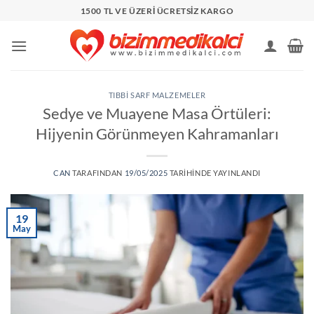
İçeriğe
1500 TL VE ÜZERİ ÜCRETSİZ KARGO
atla
TIBBI SARF MALZEMELER
Sedye ve Muayene Masa Örtüleri:
Hijyenin Görünmeyen Kahramanları
CAN
TARAFINDAN
19/05/2025
TARIHINDE YAYINLANDI
19
May