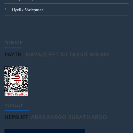
Üyelik Sözleşmesi
ÖDEME
PAYTR
HAVALE/EFT %3
TAKSIT IMKANI
KARGO
HEPSIJET
ARAS KARGO
SÜRAT KARGO