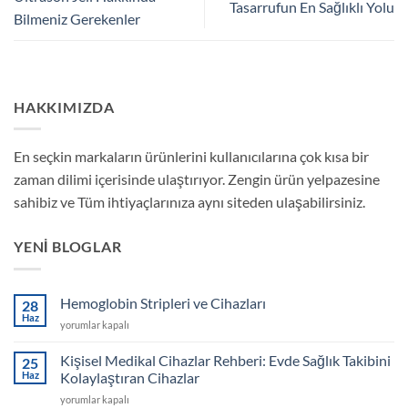
Tasarrufun En Sağlıklı Yolu
Bilmeniz Gerekenler
HAKKIMIZDA
En seçkin markaların ürünlerini kullanıcılarına çok kısa bir
zaman dilimi içerisinde ulaştırıyor. Zengin ürün yelpazesine
sahibiz ve Tüm ihtiyaçlarınıza aynı siteden ulaşabilirsiniz.
YENI BLOGLAR
Hemoglobin Stripleri ve Cihazları
28
Haz
Hemoglobin
yorumlar kapalı
Stripleri
ve
Kişisel Medikal Cihazlar Rehberi: Evde Sağlık Takibini
25
Cihazları
Haz
Kolaylaştıran Cihazlar
için
Kişisel
yorumlar kapalı