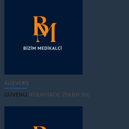
ALIŞVERİŞ
GÜVENLİ
KOLAY İADE
256 BİT SSL