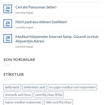
Medikal
Cihazlar
Cerrahi Pansuman Setleri
26
Rehberi:
Mar
Cerrahi
yorumlar kapalı
Evde
Pansuman
Sağlık
Setleri
Nitril pudrasız eldiven özellikleri
Takibini
26
için
Mar
Kolaylaştıran
Nitril
yorumlar kapalı
Cihazlar
pudrasız
için
eldiven
Medikal Malzemeler İnternet Satışı: Güvenli ve Hızlı
28
özellikleri
Haz
Alışverişin Adresi
için
Medikal
yorumlar kapalı
Malzemeler
İnternet
Satışı:
SON YORUMLAR
Güvenli
ve
Hızlı
ETIKETLER
Alışverişin
Adresi
için
defibrilatör
defibrilatör pedi
en uygun medikal sarf malzemeleri
otomatik aed cihazı
santrifüj cihazı 800d
toptan medikal malzemeler
tıbbi santrifüj cihazı