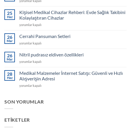
Hemoglobin
yorumlar kapalı
Stripleri
ve
Kişisel Medikal Cihazlar Rehberi: Evde Sağlık Takibini
25
Cihazları
Haz
Kolaylaştıran Cihazlar
için
Kişisel
yorumlar kapalı
Medikal
Cihazlar
Cerrahi Pansuman Setleri
26
Rehberi:
Mar
Cerrahi
yorumlar kapalı
Evde
Pansuman
Sağlık
Setleri
Nitril pudrasız eldiven özellikleri
Takibini
26
için
Mar
Kolaylaştıran
Nitril
yorumlar kapalı
Cihazlar
pudrasız
için
eldiven
Medikal Malzemeler İnternet Satışı: Güvenli ve Hızlı
28
özellikleri
Haz
Alışverişin Adresi
için
Medikal
yorumlar kapalı
Malzemeler
İnternet
Satışı:
SON YORUMLAR
Güvenli
ve
Hızlı
ETIKETLER
Alışverişin
Adresi
için