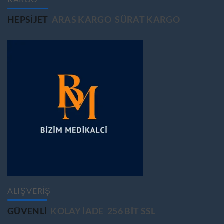
HEPSIJET
ARAS KARGO
SÜRAT KARGO
ALIŞVERİŞ
GÜVENLİ
KOLAY İADE
256 BİT SSL