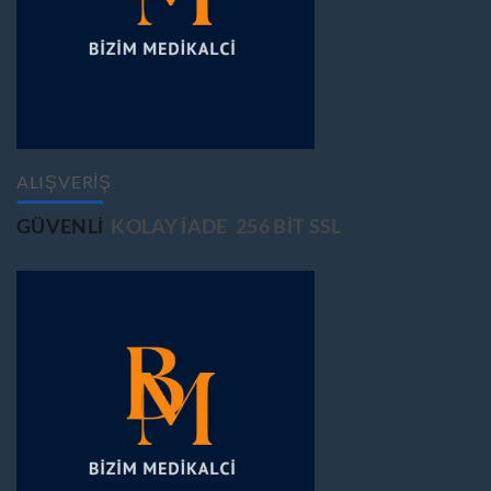
ALIŞVERİŞ
GÜVENLİ
KOLAY İADE
256 BİT SSL