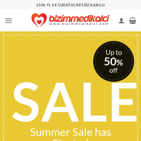
İçeriğe
1500 TL VE ÜZERİ ÜCRETSİZ KARGO
atla
Up to
50
%
off
SALE
Summer Sale has