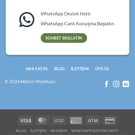
WhatsApp Destek Hattı
WhatsApp Canlı Konuşma Başlatın
SOHBET BAŞLATIN
ANA SAYFA
BLOG
İLETIŞIM
ÜYE OL
© 2026•Bizim Medikalci
Visa
MasterCard
Cash
American
Atm
Credit
On
Express
Card
BLOG
İLETIŞIM
HESABIM
WHATSAPP DESTEK HATTI
Delivery
2