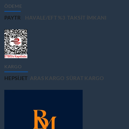
ÖDEME
PAYTR
HAVALE/EFT %3
TAKSIT IMKANI
KARGO
HEPSIJET
ARAS KARGO
SÜRAT KARGO