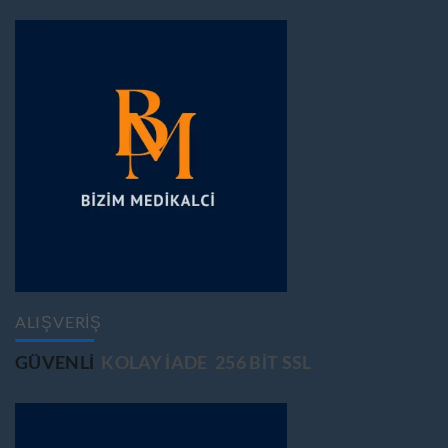
ALIŞVERİŞ
GÜVENLİ
KOLAY İADE
256 BİT SSL