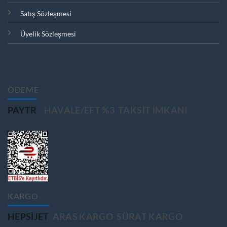
Satış Sözleşmesi
Üyelik Sözleşmesi
ÖDEME
PAYTR
HAVALE/EFT %3
TAKSIT IMKANI
KARGO
HEPSIJET
ARAS KARGO
SÜRAT KARGO