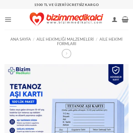
İçeriğe
1500 TL VE ÜZERİ ÜCRETSİZ KARGO
atla
ANA SAYFA
/
AILE HEKIMLIĞI MALZEMELERI
/
AILE HEKIMI
FORMLARI