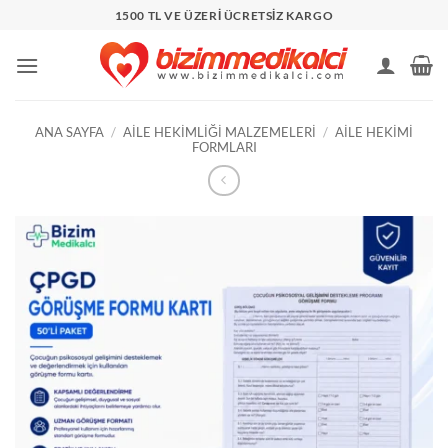
İçeriğe
1500 TL VE ÜZERİ ÜCRETSİZ KARGO
atla
ANA SAYFA
/
AILE HEKIMLIĞI MALZEMELERI
/
AILE HEKIMI
FORMLARI