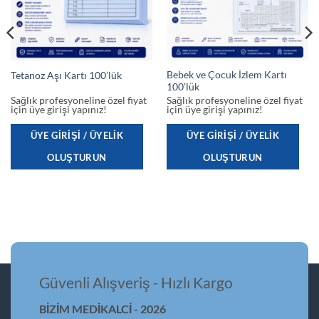
Bebek ve Çocuk İzlem Kartı
Tetanoz Aşı Kartı 100’lük
100’lük
Sağlık profesyoneline özel fiyat
Sağlık profesyoneline özel fiyat
için üye girişi yapınız!
için üye girişi yapınız!
ÜYE GIRIŞI / ÜYELIK
ÜYE GIRIŞI / ÜYELIK
OLUŞTURUN
OLUŞTURUN
Güvenli Alışveriş - Hızlı Kargo
BİZİM MEDİKALCİ - 2026