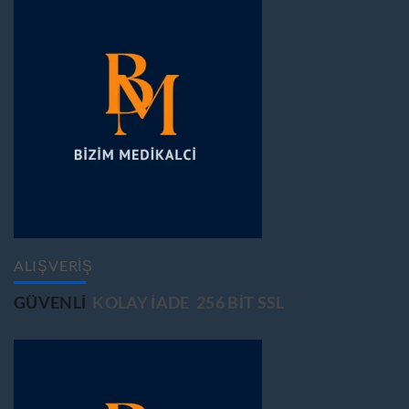
ALIŞVERİŞ
GÜVENLİ
KOLAY İADE
256 BİT SSL