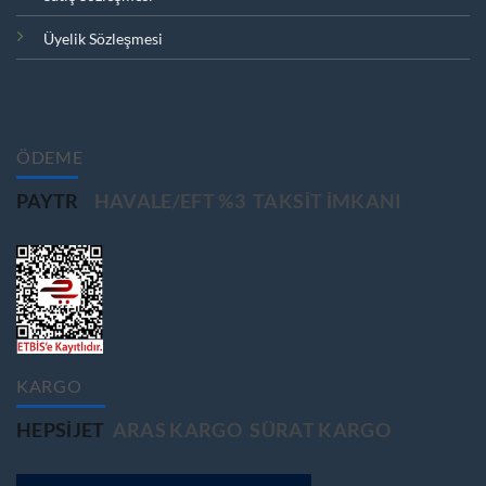
Üyelik Sözleşmesi
ÖDEME
PAYTR
HAVALE/EFT %3
TAKSIT IMKANI
KARGO
HEPSIJET
ARAS KARGO
SÜRAT KARGO