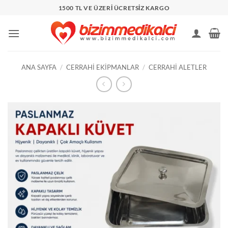
İçeriğe
1500 TL VE ÜZERİ ÜCRETSİZ KARGO
atla
ANA SAYFA
/
CERRAHI EKIPMANLAR
/
CERRAHI ALETLER