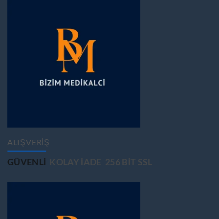
ALIŞVERİŞ
GÜVENLİ
KOLAY İADE
256 BİT SSL