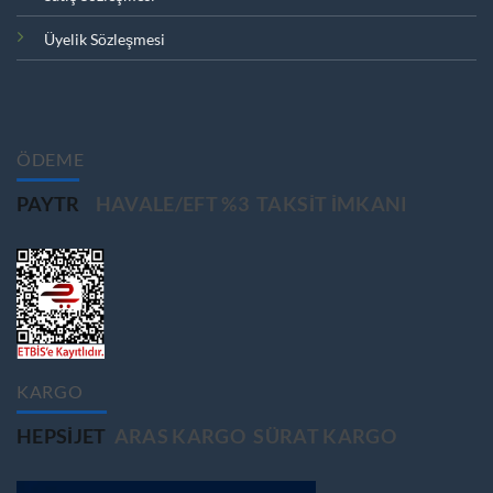
Üyelik Sözleşmesi
ÖDEME
PAYTR
HAVALE/EFT %3
TAKSIT IMKANI
KARGO
HEPSIJET
ARAS KARGO
SÜRAT KARGO