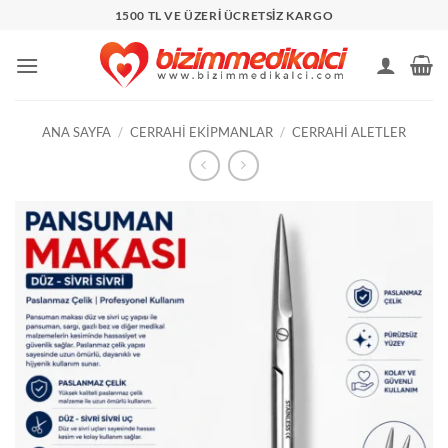
İçeriğe
1500 TL VE ÜZERİ ÜCRETSİZ KARGO
atla
ANA SAYFA
/
CERRAHI EKIPMANLAR
/
CERRAHI ALETLER