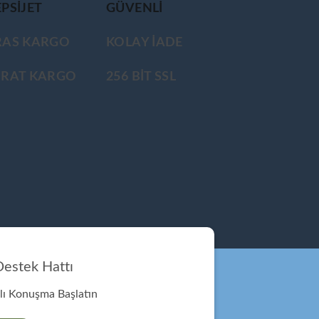
PSIJET
GÜVENLİ
RAS KARGO
KOLAY İADE
ÜRAT KARGO
256 BİT SSL
estek Hattı
ı Konuşma Başlatın