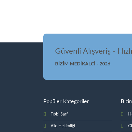
Güvenli Alışveriş - Hızl
BİZİM MEDİKALCİ - 2026
Popüler Kategoriler
Bizi
Tıbbi Sarf
H
Aile Hekimliği
Gi