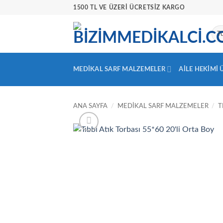
İçeriğe
1500 TL VE ÜZERİ ÜCRETSİZ KARGO
atla
MEDIKAL SARF MALZEMELER
AILE HEKIMI
ANA SAYFA
/
MEDIKAL SARF MALZEMELER
/
T