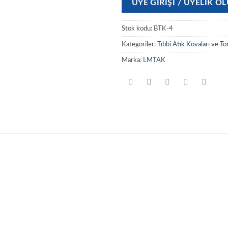
ÜYE GIRIŞI / ÜYELIK 
Stok kodu:
BTK-4
Kategoriler:
Tıbbi Atık Kovaları ve Tor
Marka:
LMTAK