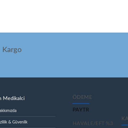
ı Kargo
ÖDEME
m Medikalci
PAYTR
akkımızda
K
zlilik & Güvenlik
HAVALE/EFT %3