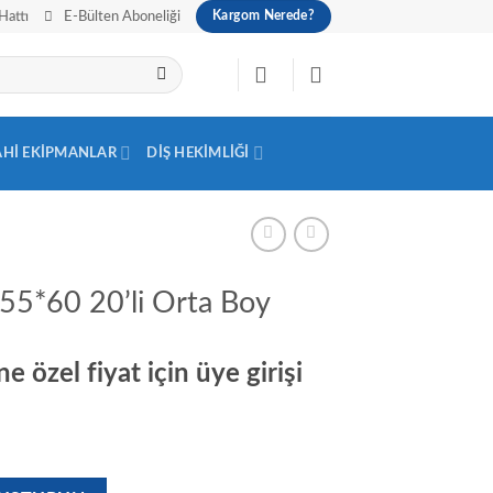
Hattı
E-Bülten Aboneliği
Kargom Nerede?
AHI EKIPMANLAR
DIŞ HEKIMLIĞI
ı 55*60 20’li Orta Boy
e özel fiyat için üye girişi