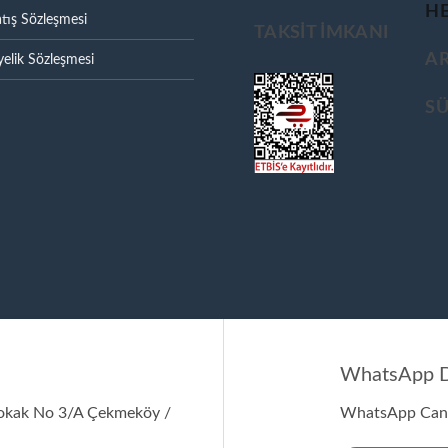
HE
tış Sözleşmesi
TAKSIT IMKANI
A
elik Sözleşmesi
S
WhatsApp D
Sokak No 3/A Çekmeköy /
WhatsApp Canl