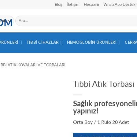
Blog
İletişim
Hesabım
WhatsApp Destek 
Ara:
 ÜRÜNLERI
TIBBI CIHAZLAR
HEMOGLOBIN ÜRÜNLERI
CERR
IBBI ATIK KOVALARI VE TORBALARI
Tıbbi Atık Torbas
Sağlık profesyonelin
yapınız!
Orta Boy / 1 Rulo 20 Adet