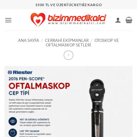
İçeriğe
1500 TL VE ÜZERİ ÜCRETSİZ KARGO
atla
ANA SAYFA
/
CERRAHI EKIPMANLAR
/
OTOSKOP VE
OFTALMASKOP SETLERI