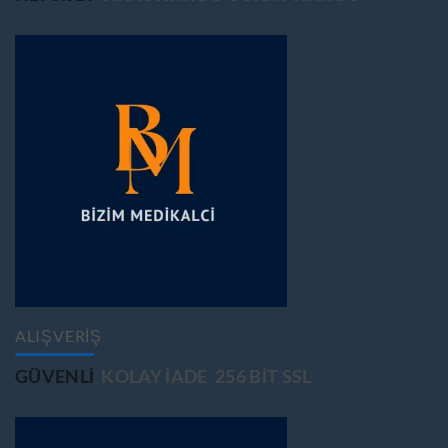
ALIŞVERİŞ
GÜVENLİ
KOLAY İADE
256 BİT SSL