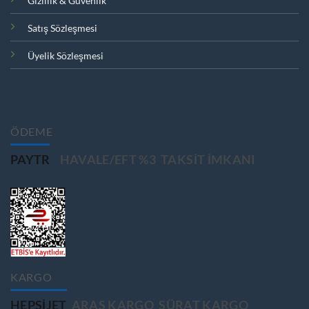
Gizlilik & Güvenlik
Satış Sözleşmesi
Üyelik Sözleşmesi
ÖDEME
PAYTR
HAVALE/EFT %3
TAKSIT IMKANI
KARGO
HEPSIJET
ARAS KARGO
SÜRAT KARGO