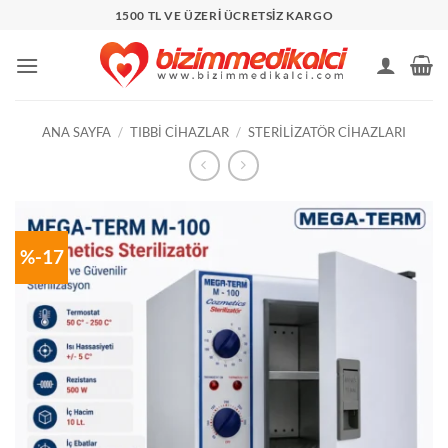
İçeriğe
1500 TL VE ÜZERİ ÜCRETSİZ KARGO
atla
ANA SAYFA
/
TIBBI CIHAZLAR
/
STERILIZATÖR CIHAZLARI
%-17