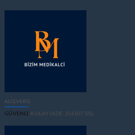
ALIŞVERİŞ
GÜVENLİ
KOLAY İADE
256 BİT SSL