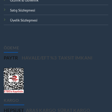
Gizlilik & Güvenlik
Satış Sözleşmesi
Üyelik Sözleşmesi
ÖDEME
PAYTR
HAVALE/EFT %3
TAKSIT IMKANI
KARGO
HEPSIJET
ARAS KARGO
SÜRAT KARGO