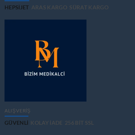
HEPSIJET
ARAS KARGO
SÜRAT KARGO
ALIŞVERİŞ
GÜVENLİ
KOLAY İADE
256 BİT SSL