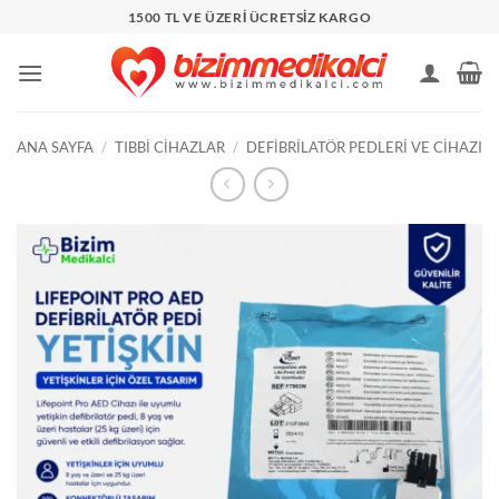
İçeriğe
1500 TL VE ÜZERİ ÜCRETSİZ KARGO
atla
ANA SAYFA
/
TIBBI CIHAZLAR
/
DEFIBRILATÖR PEDLERI VE CIHAZI