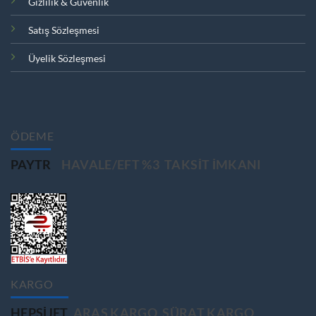
Gizlilik & Güvenlik
Satış Sözleşmesi
Üyelik Sözleşmesi
ÖDEME
PAYTR
HAVALE/EFT %3
TAKSIT IMKANI
KARGO
HEPSIJET
ARAS KARGO
SÜRAT KARGO