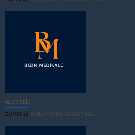
ALIŞVERİŞ
GÜVENLİ
KOLAY İADE
256 BİT SSL