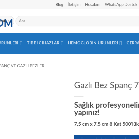
Blog
İletişim
Hesabım
WhatsApp Destek 
Ara:
 ÜRÜNLERI
TIBBI CIHAZLAR
HEMOGLOBIN ÜRÜNLERI
CERR
PANÇ VE GAZLI BEZLER
Gazlı Bez Spanç 7
Sağlık profesyonelin
yapınız!
7,5 cm x 7,5 cm 8 Kat 500’lük 