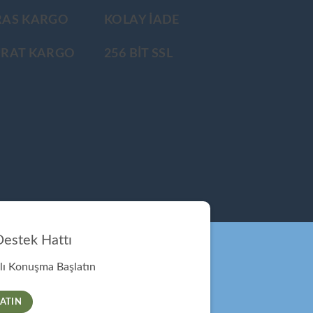
RAS KARGO
KOLAY İADE
ÜRAT KARGO
256 BİT SSL
estek Hattı
ı Konuşma Başlatın
ATIN