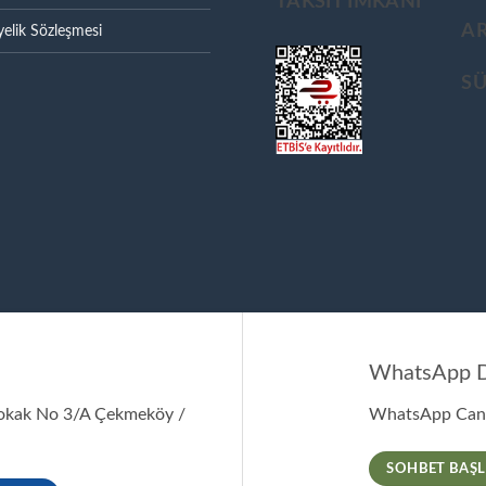
TAKSIT IMKANI
A
elik Sözleşmesi
S
WhatsApp D
Sokak No 3/A Çekmeköy /
WhatsApp Canl
SOHBET BAŞL