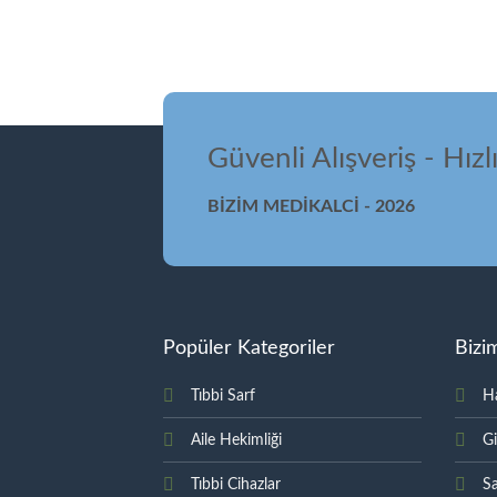
Güvenli Alışveriş - Hızl
BİZİM MEDİKALCİ - 2026
Popüler Kategoriler
Bizi
Tıbbi Sarf
H
Aile Hekimliği
Gi
Tıbbi Cihazlar
Sa