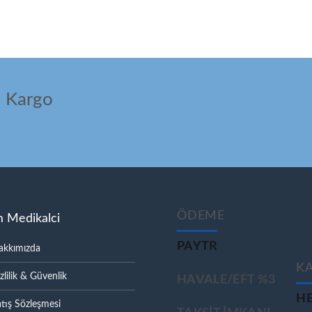
ı Kargo
ÖDEME
m Medikalci
PAYTR
akkımızda
K
zlilik & Güvenlik
HAVALE/EFT %3
HE
tış Sözleşmesi