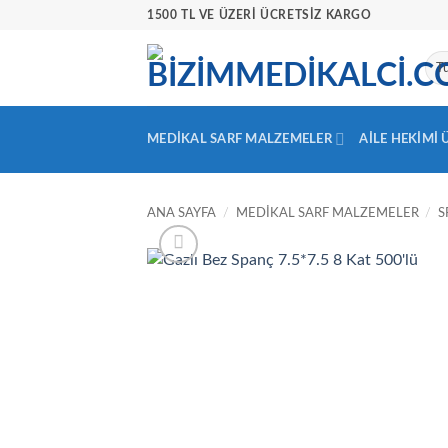
İçeriğe
1500 TL VE ÜZERİ ÜCRETSİZ KARGO
atla
MEDIKAL SARF MALZEMELER
AILE HEKIMI
ANA SAYFA
/
MEDIKAL SARF MALZEMELER
/
S