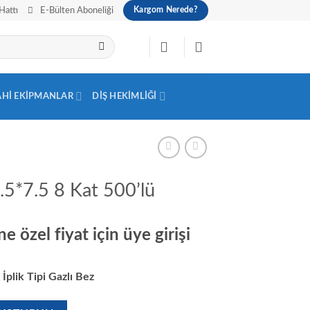
Hattı
E-Bülten Aboneliği
Kargom Nerede?
AHI EKIPMANLAR
DIŞ HEKIMLIĞI
.5*7.5 8 Kat 500’lü
e özel fiyat için üye girişi
İplik Tipi Gazlı Bez