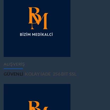
ALIŞVERİŞ
GÜVENLİ
KOLAY İADE
256 BİT SSL