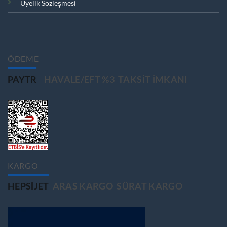
Üyelik Sözleşmesi
ÖDEME
PAYTR
HAVALE/EFT %3
TAKSIT IMKANI
KARGO
HEPSIJET
ARAS KARGO
SÜRAT KARGO