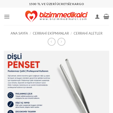
İçeriğe
1500 TL VE ÜZERİ ÜCRETSİZ KARGO
atla
ANA SAYFA
/
CERRAHI EKIPMANLAR
/
CERRAHI ALETLER