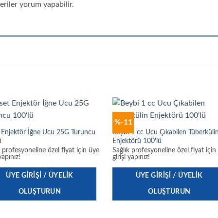
riler yorum yapabilir.
%-11
 Enjektör İğne Ucu 25G Turuncu
Beybi 1 cc Ucu Çıkabilen Tüberküli
ü
Enjektörü 100’lü
k profesyoneline özel fiyat için üye
Sağlık profesyoneline özel fiyat için
 yapınız!
girişi yapınız!
ÜYE GIRIŞI / ÜYELIK
ÜYE GIRIŞI / ÜYELIK
OLUŞTURUN
OLUŞTURUN