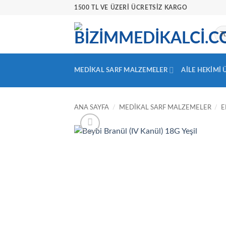
İçeriğe
1500 TL VE ÜZERİ ÜCRETSİZ KARGO
atla
MEDIKAL SARF MALZEMELER
AILE HEKIMI
ANA SAYFA
/
MEDIKAL SARF MALZEMELER
/
E