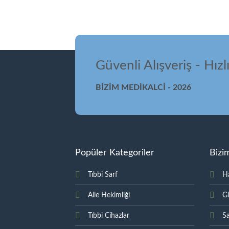
Güvenli Alışveriş - Hızl
BİZİM MEDİKALCİ - 2026
Popüler Kategoriler
Bizi
Tıbbi Sarf
H
Aile Hekimliği
Gi
Tıbbi Cihazlar
Sa