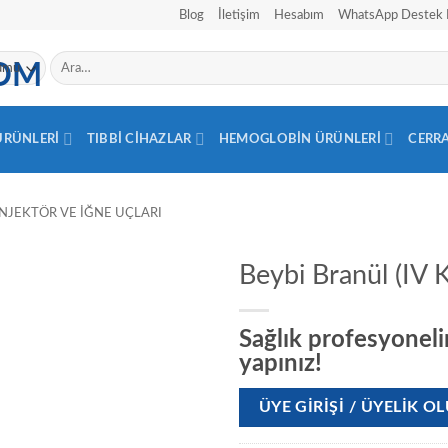
Blog
İletişim
Hesabım
WhatsApp Destek 
Ara:
 ÜRÜNLERI
TIBBI CIHAZLAR
HEMOGLOBIN ÜRÜNLERI
CERR
NJEKTÖR VE İĞNE UÇLARI
Beybi Branül (IV 
Sağlık profesyonelin
yapınız!
ÜYE GIRIŞI / ÜYELIK 