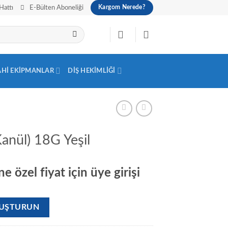
Hattı
E-Bülten Aboneliği
Kargom Nerede?
AHI EKIPMANLAR
DIŞ HEKIMLIĞI
Kanül) 18G Yeşil
e özel fiyat için üye girişi
OLUŞTURUN