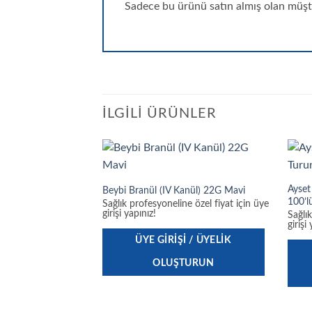
Sadece bu ürünü satın almış olan müşte
İLGILI ÜRÜNLER
Ayset
Beybi Branül (IV Kanül) 22G Mavi
100’l
Sağlık profesyoneline özel fiyat için üye
girişi yapınız!
Sağlı
girişi
ÜYE GIRIŞI / ÜYELIK
OLUŞTURUN