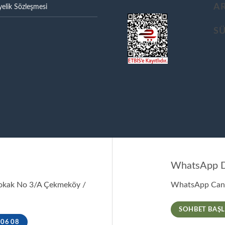
A
elik Sözleşmesi
S
WhatsApp D
Sokak No 3/A Çekmeköy /
WhatsApp Canl
SOHBET BAŞL
 06 08