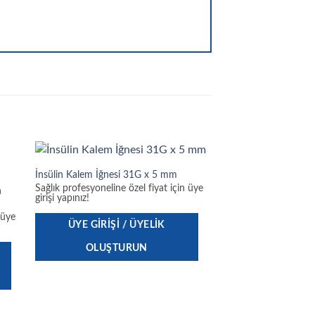
İnsülin Kalem İğnesi 31G x 5 mm
Sağlık profesyoneline özel fiyat için üye
n
girişi yapınız!
 üye
ÜYE GIRIŞI / ÜYELIK
OLUŞTURUN