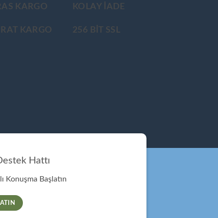
RAS KARGO
KOLAY İADE
ÜRAT KARGO
256 BİT SSL
estek Hattı
ı Konuşma Başlatın
ATIN