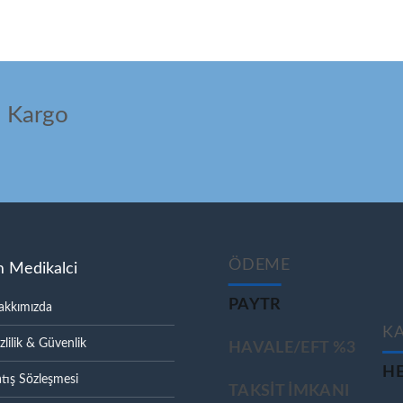
ı Kargo
ÖDEME
m Medikalci
PAYTR
akkımızda
K
zlilik & Güvenlik
HAVALE/EFT %3
HE
tış Sözleşmesi
TAKSIT IMKANI