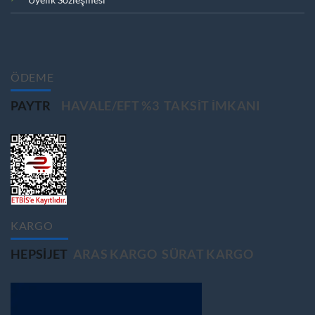
ÖDEME
PAYTR
HAVALE/EFT %3
TAKSIT IMKANI
KARGO
HEPSIJET
ARAS KARGO
SÜRAT KARGO