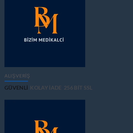
ALIŞVERİŞ
GÜVENLİ
KOLAY İADE
256 BİT SSL