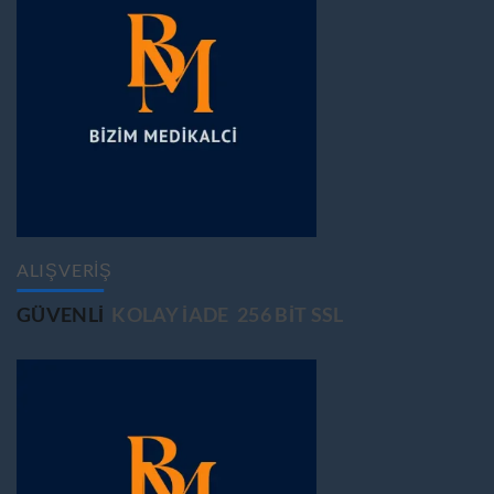
ALIŞVERİŞ
GÜVENLİ
KOLAY İADE
256 BİT SSL