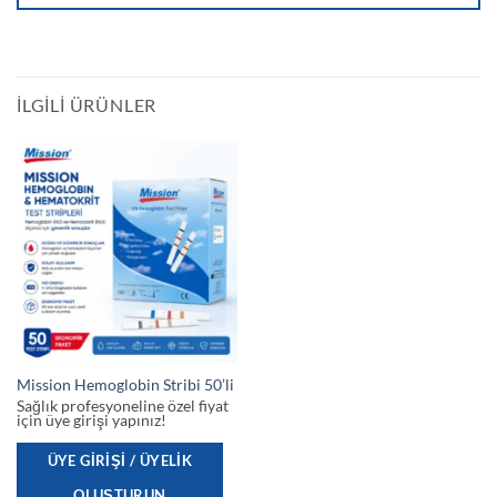
İLGILI ÜRÜNLER
Mission Hemoglobin Stribi 50’li
Sağlık profesyoneline özel fiyat
için üye girişi yapınız!
ÜYE GIRIŞI / ÜYELIK
OLUŞTURUN