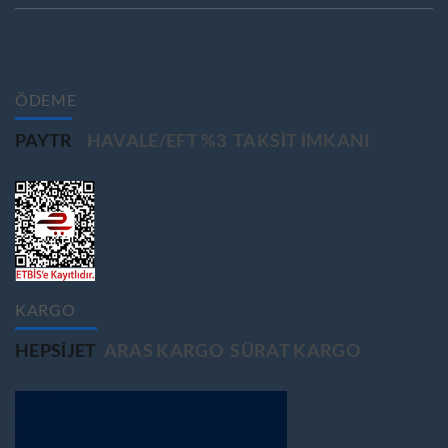
ÖDEME
PAYTR
HAVALE/EFT %3
TAKSIT IMKANI
KARGO
HEPSIJET
ARAS KARGO
SÜRAT KARGO