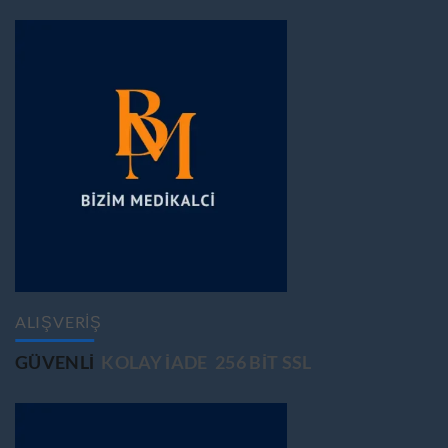
ALIŞVERİŞ
GÜVENLİ
KOLAY İADE
256 BİT SSL