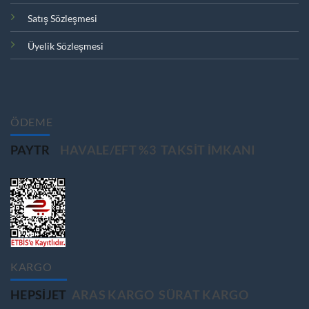
Satış Sözleşmesi
Üyelik Sözleşmesi
ÖDEME
PAYTR
HAVALE/EFT %3
TAKSIT IMKANI
KARGO
HEPSIJET
ARAS KARGO
SÜRAT KARGO