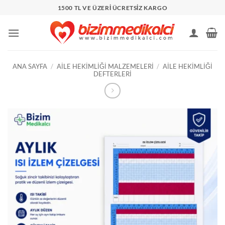
İçeriğe
1500 TL VE ÜZERİ ÜCRETSİZ KARGO
atla
ANA SAYFA
/
AILE HEKIMLIĞI MALZEMELERI
/
AILE HEKIMLIĞI
DEFTERLERI