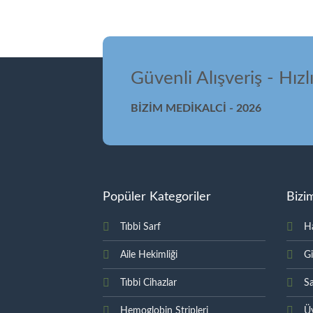
Güvenli Alışveriş - Hızl
BİZİM MEDİKALCİ - 2026
Popüler Kategoriler
Bizi
Tıbbi Sarf
H
Aile Hekimliği
Gi
Tıbbi Cihazlar
Sa
Hemoglobin Stripleri
Üy