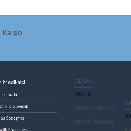
ı Kargo
ÖDEME
m Medikalci
PAYTR
akkımızda
K
zlilik & Güvenlik
HAVALE/EFT %3
HE
tış Sözleşmesi
TAKSIT IMKANI
A
elik Sözleşmesi