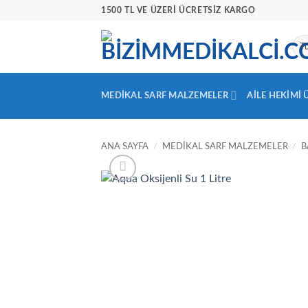
İçeriğe
1500 TL VE ÜZERİ ÜCRETSİZ KARGO
atla
MEDIKAL SARF MALZEMELER
AILE HEKIMI
ANA SAYFA
/
MEDIKAL SARF MALZEMELER
/
B