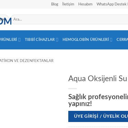
Blog
İletişim
Hesabım
WhatsApp Destek 
Ara:
 ÜRÜNLERI
TIBBI CIHAZLAR
HEMOGLOBIN ÜRÜNLERI
CERR
ATIKON VE DEZENFEKTANLAR
Aqua Oksijenli Su 
Sağlık profesyonelin
yapınız!
ÜYE GIRIŞI / ÜYELIK 