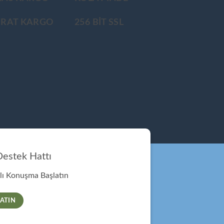
ÜRAT KARGO
256 BİT SSL
estek Hattı
ı Konuşma Başlatın
ATIN