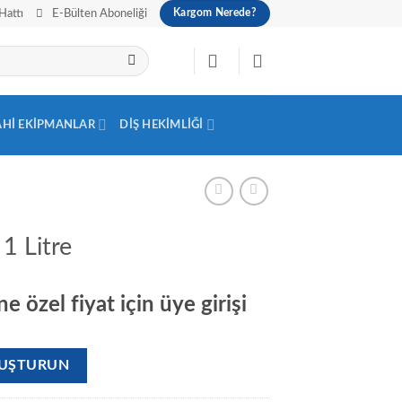
Hattı
E-Bülten Aboneliği
Kargom Nerede?
AHI EKIPMANLAR
DIŞ HEKIMLIĞI
1 Litre
e özel fiyat için üye girişi
OLUŞTURUN