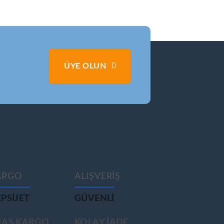
ÜYE OLUN
ARGO
ALIŞVERİŞ
PSIJET
GÜVENLİ
RAS KARGO
KOLAY İADE