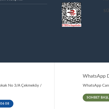
S
WhatsApp D
Sokak No 3/A Çekmeköy /
WhatsApp Canl
SOHBET BAŞL
 06 08