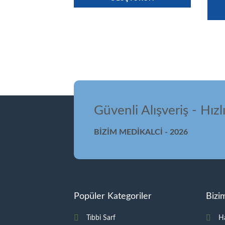
Güvenli Alışveriş - Hızl
BİZİM MEDİKALCİ - 2026
Popüler Kategoriler
Bizi
Tıbbi Sarf
H