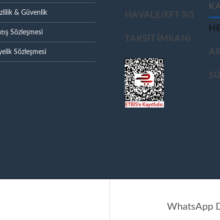
K
zlilik & Güvenlik
HAVALE/EFT %3
HE
tış Sözleşmesi
TAKSIT IMKANI
A
elik Sözleşmesi
S
WhatsApp D