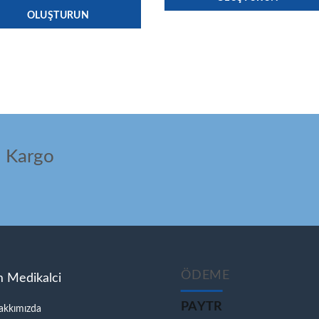
OLUŞTURUN
ı Kargo
ÖDEME
m Medikalci
PAYTR
akkımızda