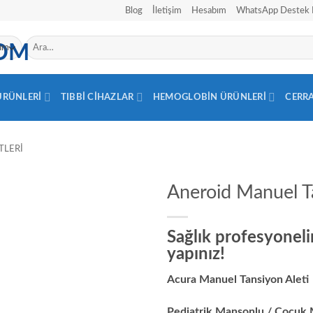
Blog
İletişim
Hesabım
WhatsApp Destek 
Ara:
 ÜRÜNLERI
TIBBI CIHAZLAR
HEMOGLOBIN ÜRÜNLERI
CERR
TLERI
Aneroid Manuel T
Sağlık profesyonelin
yapınız!
Acura Manuel Tansiyon Aleti
Pediatrik Manşonlu / Çocuk 