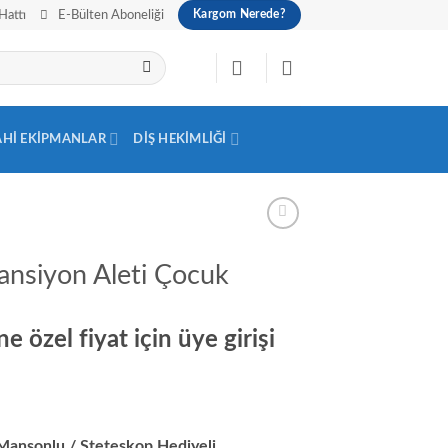
Hattı
E-Bülten Aboneliği
Kargom Nerede?
AHI EKIPMANLAR
DIŞ HEKIMLIĞI
ansiyon Aleti Çocuk
e özel fiyat için üye girişi
Manşonlu / Steteskop Hediyeli