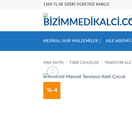
İçeriğe
1500 TL VE ÜZERİ ÜCRETSİZ KARGO
atla
MEDIKAL SARF MALZEMELER
AILE HEKIMI
ANA SAYFA
/
TIBBI CIHAZLAR
/
TANSIYON ALE
%-4