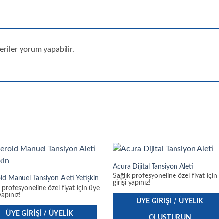
riler yorum yapabilir.
Acura Dijital Tansiyon Aleti
Sağlık profesyoneline özel fiyat için
id Manuel Tansiyon Aleti Yetişkin
girişi yapınız!
k profesyoneline özel fiyat için üye
 yapınız!
ÜYE GIRIŞI / ÜYELIK
ÜYE GIRIŞI / ÜYELIK
OLUŞTURUN