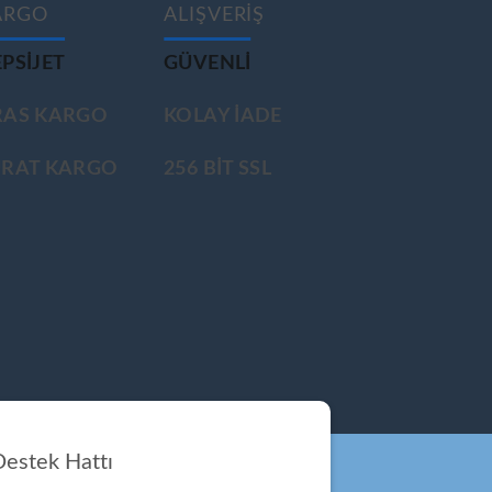
ARGO
ALIŞVERİŞ
PSIJET
GÜVENLİ
RAS KARGO
KOLAY İADE
ÜRAT KARGO
256 BİT SSL
estek Hattı