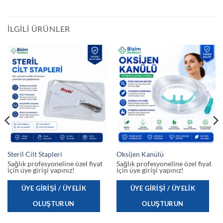
İLGILI ÜRÜNLER
Steril Cilt Stapleri
Oksijen Kanülü
Sağlık profesyoneline özel fiyat
Sağlık profesyoneline özel fiyat
için üye girişi yapınız!
için üye girişi yapınız!
ÜYE GIRIŞI / ÜYELIK
ÜYE GIRIŞI / ÜYELIK
OLUŞTURUN
OLUŞTURUN