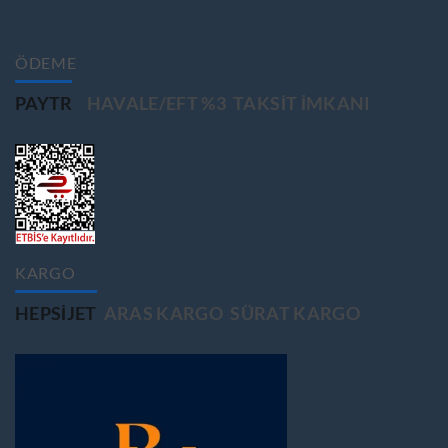
ÖDEME
PAYTR
HAVALE/EFT %3
TAKSIT IMKANI
KARGO
HEPSIJET
ARAS KARGO
SÜRAT KARGO