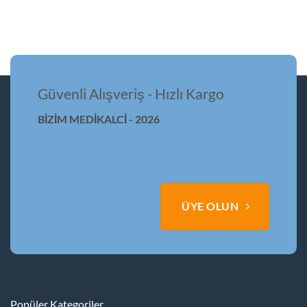
Bu
ürünün
birden
fazla
varyasyonu
var.
Seçenekler
Güvenli Alışveriş - Hızlı Kargo
ürün
sayfasından
BİZİM MEDİKALCİ - 2026
seçilebilir
ÜYE OLUN
Popüler Kategoriler