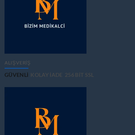
ALIŞVERİŞ
GÜVENLİ
KOLAY İADE
256 BİT SSL