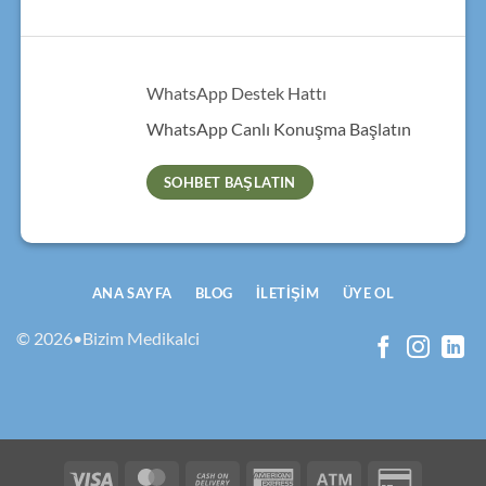
WhatsApp Destek Hattı
WhatsApp Canlı Konuşma Başlatın
SOHBET BAŞLATIN
ANA SAYFA
BLOG
İLETIŞIM
ÜYE OL
© 2026•Bizim Medikalci
Visa
MasterCard
Cash
American
Atm
Credit