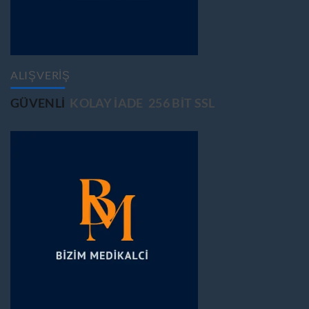
ALIŞVERİŞ
GÜVENLİ
KOLAY İADE
256 BİT SSL