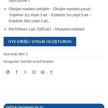
tüpü çocuk 1
Oksijen maskesi yetişkin – Oksijen maskesi çocuk –
Enjektör 2cc siyah 5 ad. – Enjektör 5cc yeşil 5 ad. –
Enjektör 10cc yeşil 5 ad.,
Pet Eldiven 1 pk. (100 ad.) – Muayene maskesi
ÜYE GIRIŞI / ÜYELIK OLUŞTURUN
Stok kodu:
BAC-2
Kategoriler:
Acil Seti ve Acil Ürünleri
DEĞERLENDIRMELER (0)