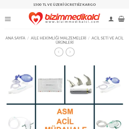
İçeriğe
1500 TL VE ÜZERİ ÜCRETSİZ KARGO
atla
ANA SAYFA
/
AILE HEKIMLIĞI MALZEMELERI
/
ACIL SETI VE ACIL
ÜRÜNLERI