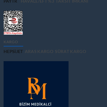
PAYTR
HAVALE/EFT %3
TAKSIT IMKANI
KARGO
HEPSIJET
ARAS KARGO
SÜRAT KARGO