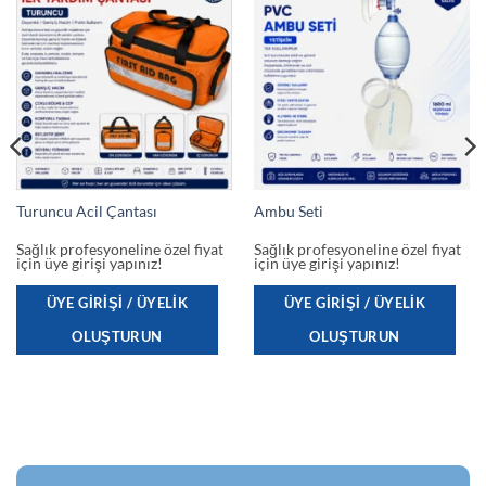
Turuncu Acil Çantası
Ambu Seti
Sağlık profesyoneline özel fiyat
Sağlık profesyoneline özel fiyat
için üye girişi yapınız!
için üye girişi yapınız!
ÜYE GIRIŞI / ÜYELIK
ÜYE GIRIŞI / ÜYELIK
OLUŞTURUN
OLUŞTURUN
Bu
ürünün
birden
fazla
varyasyonu