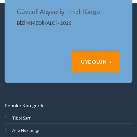
var.
Seçenekler
Güvenli Alışveriş - Hızlı Kargo
ürün
sayfasından
BİZİM MEDİKALCİ - 2026
seçilebilir
ÜYE OLUN
Popüler Kategoriler
Tıbbi Sarf
Aile Hekimliği