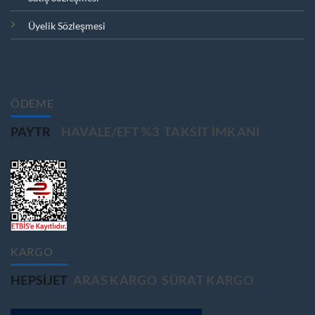
Üyelik Sözleşmesi
ÖDEME
PAYTR
HAVALE/EFT %3
TAKSIT IMKANI
KARGO
HEPSIJET
ARAS KARGO
SÜRAT KARGO