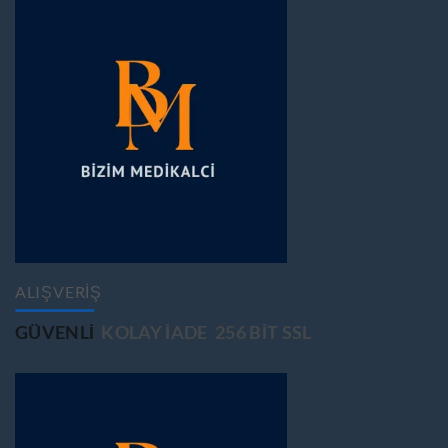
ALIŞVERİŞ
GÜVENLİ
KOLAY İADE
256 BİT SSL