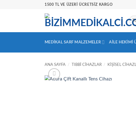
İçeriğe
1500 TL VE ÜZERİ ÜCRETSİZ KARGO
atla
MEDIKAL SARF MALZEMELER
AILE HEKIMI
ANA SAYFA
/
TIBBI CIHAZLAR
/
KIŞISEL CIHAZ