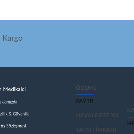
ı Kargo
ÖDEME
m Medikalci
PAYTR
akkımızda
K
zlilik & Güvenlik
HAVALE/EFT %3
HE
tış Sözleşmesi
TAKSIT IMKANI