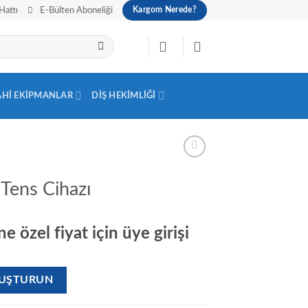
Hattı
E-Bülten Aboneliği
Kargom Nerede?
AHI EKIPMANLAR
DIŞ HEKIMLIĞI
 Tens Cihazı
e özel fiyat için üye girişi
OLUŞTURUN