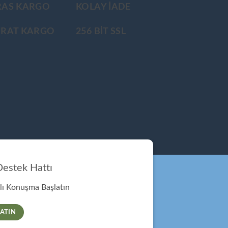
RAS KARGO
KOLAY İADE
ÜRAT KARGO
256 BİT SSL
estek Hattı
ı Konuşma Başlatın
ATIN