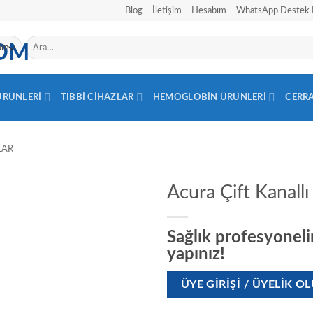
Blog
İletişim
Hesabım
WhatsApp Destek 
Ara:
 ÜRÜNLERI
TIBBI CIHAZLAR
HEMOGLOBIN ÜRÜNLERI
CERR
LAR
Acura Çift Kanallı
Sağlık profesyonelin
yapınız!
ÜYE GIRIŞI / ÜYELIK 