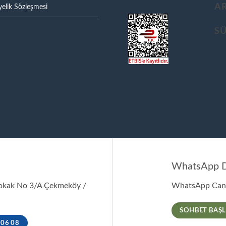
A
elik Sözleşmesi
S
WhatsApp D
Sokak No 3/A Çekmeköy /
WhatsApp Canl
SOHBET BAŞL
 06 08