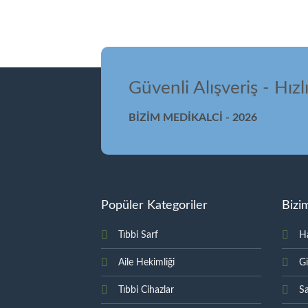
Güvenli Alışveriş - Hızl
BİZİM MEDİKALCİ - 2026
Popüler Kategoriler
Bizi
Tıbbi Sarf
H
Aile Hekimliği
Gi
Tıbbi Cihazlar
Sa