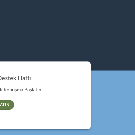
estek Hattı
ı Konuşma Başlatın
ATIN