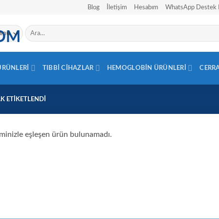
Blog
İletişim
Hesabım
WhatsApp Destek 
Ara:
 ÜRÜNLERI
TIBBI CIHAZLAR
HEMOGLOBIN ÜRÜNLERI
CERR
K ETIKETLENDI
minizle eşleşen ürün bulunamadı.