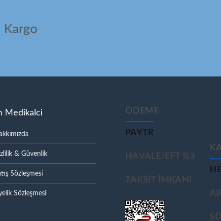
ı Kargo
ÖDEME
m Medikalci
PAYTR
akkımızda
K
zlilik & Güvenlik
HAVALE/EFT %3
HE
tış Sözleşmesi
TAKSIT IMKANI
A
elik Sözleşmesi
S