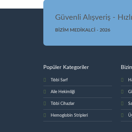
Güvenli Alışveriş - Hızl
BİZİM MEDİKALCİ - 2026
Popüler Kategoriler
Bizi
Tıbbi Sarf
H
Aile Hekimliği
Gi
Tıbbi Cihazlar
Sa
Hemoglobin Stripleri
Üy