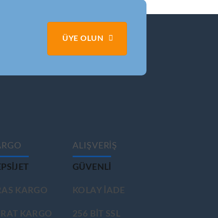
ÜYE OLUN
ARGO
ALIŞVERİŞ
PSIJET
GÜVENLİ
RAS KARGO
KOLAY İADE
ÜRAT KARGO
256 BİT SSL