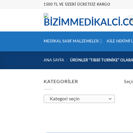
İçeriğe
1500 TL VE ÜZERİ ÜCRETSİZ KARGO
atla
MEDIKAL SARF MALZEMELER
AILE HEKIMI
ANA SAYFA
/
ÜRÜNLER “TIBBI TURNIKE” OLARA
KATEGORILER
Seçi
Kategori seçin