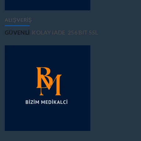
ALIŞVERİŞ
GÜVENLİ
KOLAY İADE
256 BİT SSL