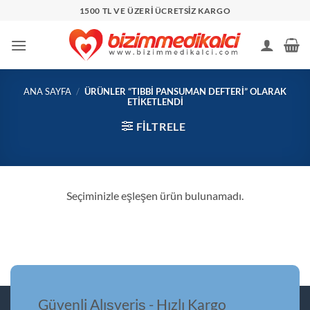
İçeriğe
1500 TL VE ÜZERİ ÜCRETSİZ KARGO
atla
ANA SAYFA
/
ÜRÜNLER “TIBBI PANSUMAN DEFTERI” OLARAK
ETIKETLENDI
FILTRELE
Seçiminizle eşleşen ürün bulunamadı.
Güvenli Alışveriş - Hızlı Kargo