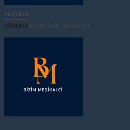
ALIŞVERİŞ
GÜVENLİ
KOLAY İADE
256 BİT SSL