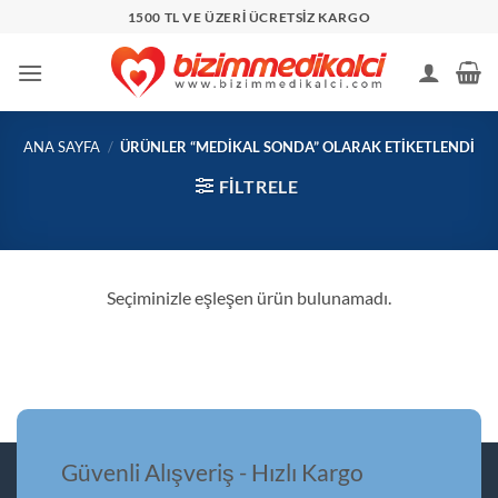
İçeriğe
1500 TL VE ÜZERİ ÜCRETSİZ KARGO
atla
ANA SAYFA
/
ÜRÜNLER “MEDIKAL SONDA” OLARAK ETIKETLENDI
FILTRELE
Seçiminizle eşleşen ürün bulunamadı.
Güvenli Alışveriş - Hızlı Kargo