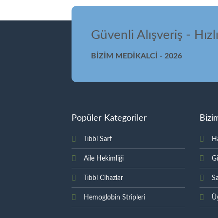
Güvenli Alışveriş - Hızl
BİZİM MEDİKALCİ - 2026
Popüler Kategoriler
Bizi
Tıbbi Sarf
H
Aile Hekimliği
Gi
Tıbbi Cihazlar
Sa
Hemoglobin Stripleri
Üy