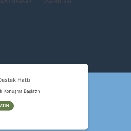
ÜRAT KARGO
256 BİT SSL
estek Hattı
ı Konuşma Başlatın
ATIN