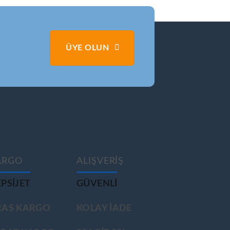
ÜYE OLUN
ARGO
ALIŞVERİŞ
PSIJET
GÜVENLİ
RAS KARGO
KOLAY İADE