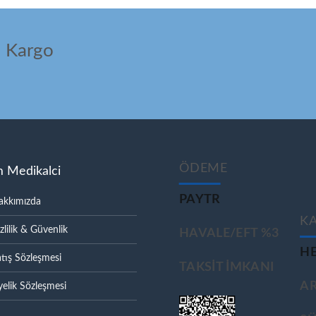
ı Kargo
ÖDEME
m Medikalci
PAYTR
akkımızda
K
zlilik & Güvenlik
HAVALE/EFT %3
HE
tış Sözleşmesi
TAKSIT IMKANI
A
elik Sözleşmesi