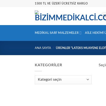
İçeriğe
1500 TL VE ÜZERİ ÜCRETSİZ KARGO
atla
MEDIKAL SARF MALZEMELER
AILE HEKIMI
ANA SAYFA
/
ÜRÜNLER “LATEKS MUAYENE ELDI
KATEGORILER
Seçi