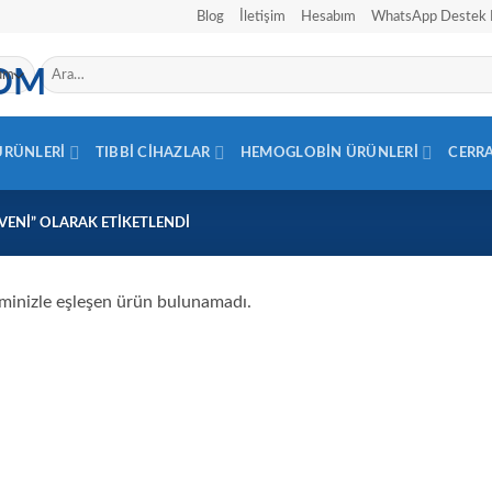
Blog
İletişim
Hesabım
WhatsApp Destek 
Ara:
 ÜRÜNLERI
TIBBI CIHAZLAR
HEMOGLOBIN ÜRÜNLERI
CERR
VENI” OLARAK ETIKETLENDI
minizle eşleşen ürün bulunamadı.