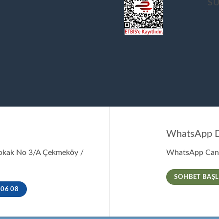
S
WhatsApp D
Sokak No 3/A Çekmeköy /
WhatsApp Canl
SOHBET BAŞL
 06 08