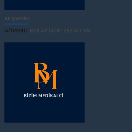
ALIŞVERİŞ
GÜVENLİ
KOLAY İADE
256 BİT SSL