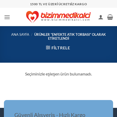
İçeriğe
1500 TL VE ÜZERİ ÜCRETSİZ KARGO
atla
ANA SAYFA
/
ÜRÜNLER “ENFEKTE ATIK TORBASI” OLARAK
ETIKETLENDI
FILTRELE
Seçiminizle eşleşen ürün bulunamadı.
Güvenli Alışveriş - Hızlı Kargo