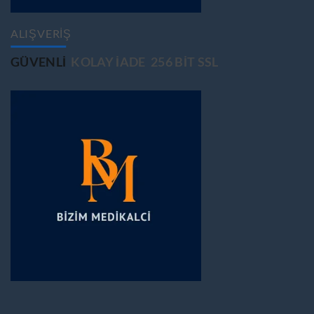
ALIŞVERİŞ
GÜVENLİ
KOLAY İADE
256 BİT SSL