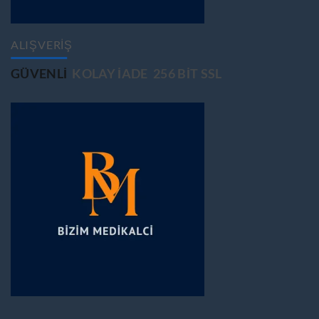
ALIŞVERİŞ
GÜVENLİ
KOLAY İADE
256 BİT SSL