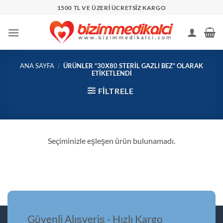
İçeriğe
1500 TL VE ÜZERİ ÜCRETSİZ KARGO
atla
ANA SAYFA
/
ÜRÜNLER “30X80 STERIL GAZLI BEZ” OLARAK
ETIKETLENDI
FILTRELE
Seçiminizle eşleşen ürün bulunamadı.
Güvenli Alışveriş - Hızlı Kargo