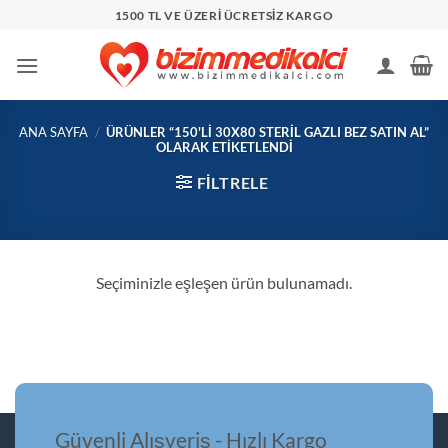
İçeriğe
1500 TL VE ÜZERİ ÜCRETSİZ KARGO
atla
ANA SAYFA
/
ÜRÜNLER “150'LI 30X80 STERIL GAZLI BEZ SATIN AL”
OLARAK ETIKETLENDI
FILTRELE
Seçiminizle eşleşen ürün bulunamadı.
Güvenli Alışveriş - Hızlı Kargo