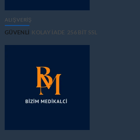
ALIŞVERİŞ
GÜVENLİ
KOLAY İADE
256 BİT SSL