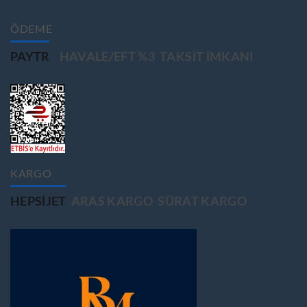
ÖDEME
PAYTR
HAVALE/EFT %3
TAKSIT IMKANI
KARGO
HEPSIJET
ARAS KARGO
SÜRAT KARGO