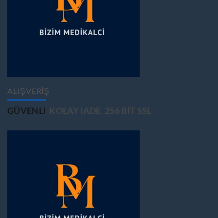
ALIŞVERİŞ
GÜVENLİ
KOLAY İADE
256 BİT SSL