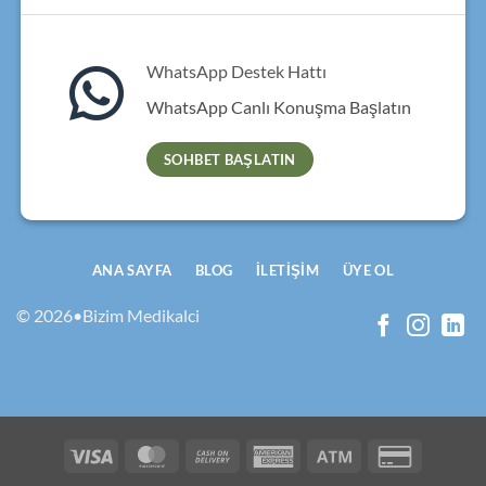
WhatsApp Destek Hattı
WhatsApp Canlı Konuşma Başlatın
SOHBET BAŞLATIN
ANA SAYFA
BLOG
İLETIŞIM
ÜYE OL
© 2026•Bizim Medikalci
Visa
MasterCard
Cash
American
Atm
Credit
On
Express
Card