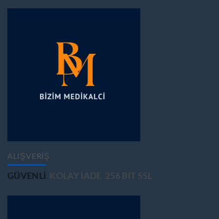
ALIŞVERİŞ
GÜVENLİ
KOLAY İADE
256 BİT SSL