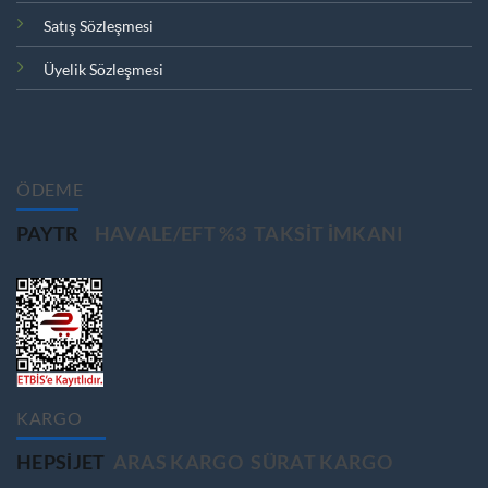
Satış Sözleşmesi
Üyelik Sözleşmesi
ÖDEME
PAYTR
HAVALE/EFT %3
TAKSIT IMKANI
KARGO
HEPSIJET
ARAS KARGO
SÜRAT KARGO